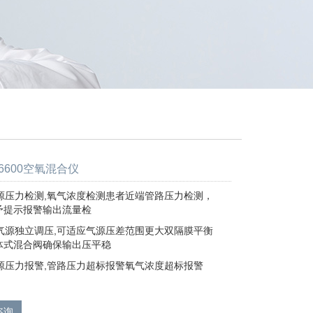
0/6600空氧混合仪
源压力检测,氧气浓度检测患者近端管路压力检测，
示报警输出流量检
气源独立调压,可适应气源压差范围更大双隔膜平衡
混合阀确保输出压平稳
源压力报警,管路压力超标报警氧气浓度超标报警
咨询