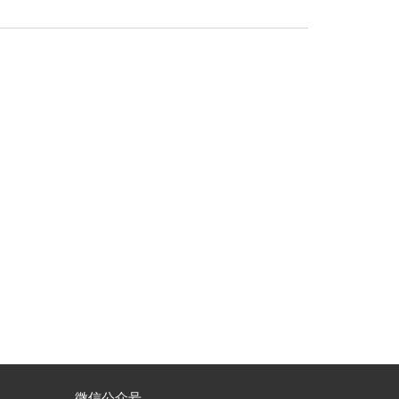
微信公众号