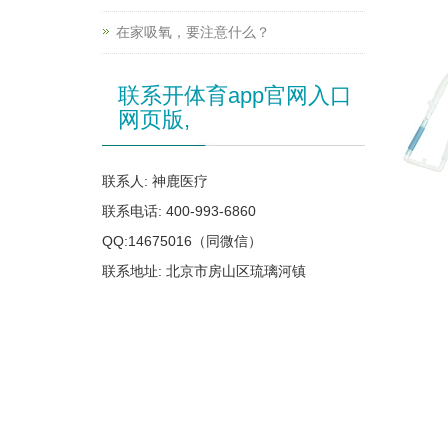
在家吸氧，要注意什么？
联系开体育app官网入口
网页版,
联系人: 神鹿医疗
联系电话: 400-993-6860
QQ:14675016（同微信）
联系地址: 北京市房山区琉璃河镇