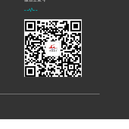
口-乐动（中国）
|
乐动·体育（中国）官方网站-LEDONG SPORTS
|
乐