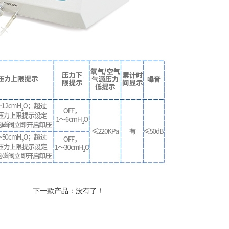
下一款产品：没有了！