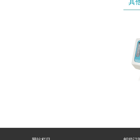
其
网站栏目
邮箱订