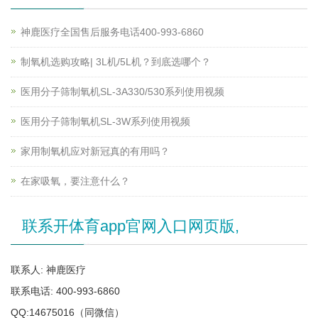
神鹿医疗全国售后服务电话400-993-6860
制氧机选购攻略| 3L机/5L机？到底选哪个？
医用分子筛制氧机SL-3A330/530系列使用视频
医用分子筛制氧机SL-3W系列使用视频
家用制氧机应对新冠真的有用吗？
在家吸氧，要注意什么？
联系开体育app官网入口网页版,
联系人: 神鹿医疗
联系电话: 400-993-6860
QQ:14675016（同微信）